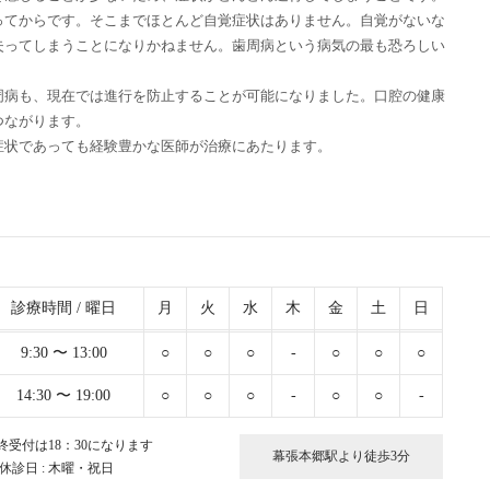
ってからです。そこまでほとんど自覚症状はありません。自覚がないな
失ってしまうことになりかねません。歯周病という病気の最も恐ろしい
周病も、現在では進行を防止することが可能になりました。口腔の健康
つながります。
症状であっても経験豊かな医師が治療にあたります。
診療時間 / 曜日
月
火
水
木
金
土
日
9:30 〜 13:00
○
○
○
-
○
○
○
14:30 〜 19:00
○
○
○
-
○
○
-
終受付は18：30になります
幕張本郷駅より徒歩3分
 休診日 : 木曜・祝日