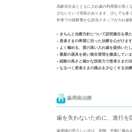
高齢化社会とともに入れ歯の利用度が高く
少ないという現状があります。少しでも多
外来での経験豊かな担当スタッフが入れ歯
きちんと治療方針について説明責任を果
●
患者さまの希望に沿った治療を心がけま
●
よく噛める、質の高い入れ歯を提供いた
●
最新の器具を使い衛生管理を徹底してい
●
経験の高さと確かな技術力で患者さまの
●
なるべく患者さまの痛みを少なくする治
●
歯周病治療
歯を失わないために、進行を
歯周病の恐ろしい点は、初期、中期に痛み