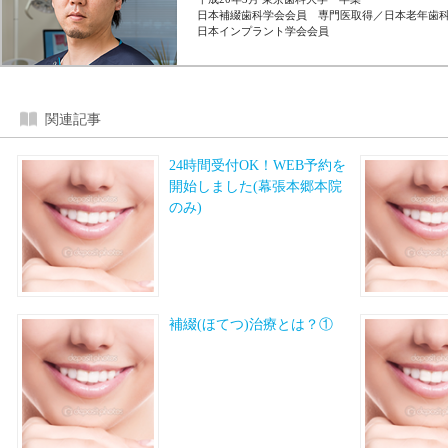
日本補綴歯科学会会員 専門医取得／日本老年歯
日本インプラント学会会員
関連記事
24時間受付OK！WEB予約を
開始しました(幕張本郷本院
のみ)
補綴(ほてつ)治療とは？①