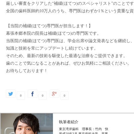
厳しい審査をクリアした“補綴(ほてつ)のスペシャリスト”のことです
全国の歯科医師約10万人のうち、専門医はわずか1％という貴重な資
【当院の補綴(ほてつ)専門医が担当します！】

幕張本郷本院の院長は補綴(ほてつ)の専門医です。

当医院の補綴(ほてつ)専門医は、学会出席や論文発表などを継続し、
知識と技術を常にアップデートし続けています。

そのため、最新の技術を駆使した最適な治療をご提供できます。

歯のことで気になることがあれば、ぜひお気軽にご相談ください。

0
0
0
執筆者紹介
東京湾岸歯科 理事長：竹内 快
平成20年3月 東京歯科大学 卒業