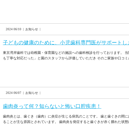
2024 06/10 | お知らせ |
子どもの健康のために、小児歯科専門医がサポートし
東京湾岸歯科では幼稚園・保育園などの施設への歯科検診を行っております。 当
も丁寧な対応だった」と園のスタッフから評価していただき そのご家族や口コミか
2024 06/07 | お知らせ |
歯肉炎って何？知らないと怖い口腔疾患！
歯肉炎とは、歯ぐき（歯肉）に炎症が生じる病気のことです。 歯と歯ぐきの間
ることが主な原因とされています。 歯肉炎を発症すると歯ぐきが赤く腫れた状態にな